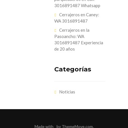
3016891487 Whatsapp
Cerrajeros en Caney:
WA 3016891487
Cerrajeros en la
Pasoancho: WA
3016891487 Experiencia
de 20 años
Categorías
Noticias
Made with
by
ThemeMove.com
.