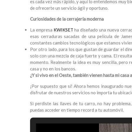
es cada vez más rápido, y aquí lo entendemos muy b
de ofrecerte un servicio ágil y oportuno.
Curiosidades de la cerrajería moderna
La empresa
KWIKSET
ha diseñado una nueva cerrad
esas cerraduras sacadas de una película de Jame
constantes cambios tecnológicos que estamos vivie
Por otro lado, para los que gustan de guardar el di
solo con una mezcla de caja fuerte y cama. El result
momento. Realmente la idea es muy sencilla, pero re
casa y no en los bancos.
¿Y si vivo en el Oeste, también vienen hasta mi casa
¡Por supuesto que sí! Ahora hemos inaugurado nuest
disfrutar de nuestros servicios no importa tu ubicació
Si perdiste las llaves de tu carro, no hay problem
puedas acceder en tiempo record a tu automóvil.