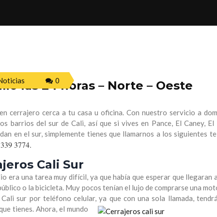
Noticias
0
ilio las 24 horas – Norte – Oeste
n cerrajero cerca a tu casa u oficina. Con nuestro servicio a domi
s barrios del sur de Cali, así que si vives en Pance, El Caney, El 
an en el sur, simplemente tienes que llamarnos a los siguientes te
 339 3774.
jeros Cali Sur
o era una tarea muy difícil, ya que había que esperar que llegaran a
úblico o la bicicleta. Muy pocos tenían el lujo de comprarse una mo
Cali sur por teléfono celular, ya que con una sola llamada, tendr
que tienes. Ahora, el mundo