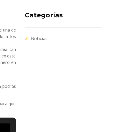
Categorías
e una de
do a los
Noticias
idea, tan
a en este
inero en
a podrás
para que