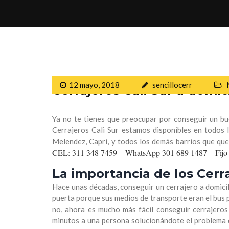
12 mayo, 2018
sencillocerr
Cerrajeros Cali Sur a domic
Ya no te tienes que preocupar por conseguir un bue
Cerrajeros Cali Sur estamos disponibles en todos lo
Melendez, Capri, y todos los demás barrios que qued
CEL: 311 348 7459 – WhatsApp 301 689 1487 – Fijo
La importancia de los Cerra
Hace unas décadas, conseguir un cerrajero a domicili
puerta porque sus medios de transporte eran el bus p
no, ahora es mucho más fácil conseguir cerrajeros 
minutos a una persona solucionándote el problema