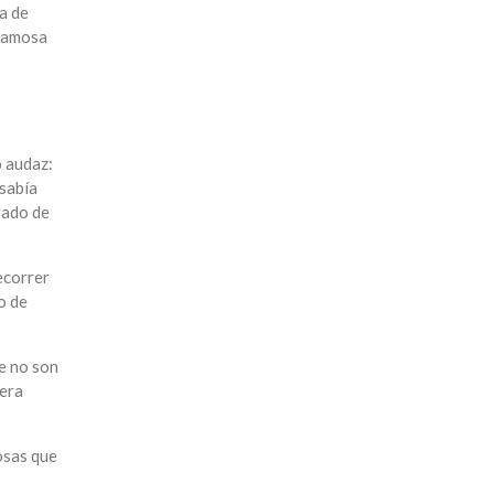
a de
 famosa
o audaz:
sabía
gado de
recorrer
o de
e no son
iera
osas que