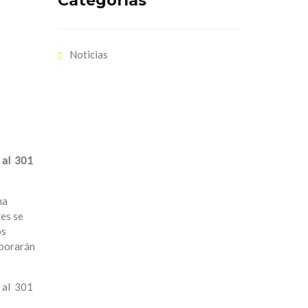
Categorías
Noticias
s al 301
ha
ves se
os
aborarán
s al 301