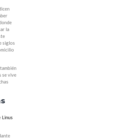
 dicen
aber
 donde
ar la
ste
e siglos
micilio
 también
 se vive
uchas
ás
e
Linus
elante