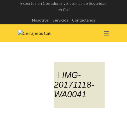
Expertos en Cerraduras y Sistemas de Seguridad
en Cali
Nosotros
Servicios
Contáctanos
IMG-
20171118-
Blog
WA0041