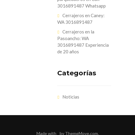
3016891487 Whatsapp
Cerrajeros en Caney:
WA 3016891487
Cerrajeros en la
Pasoancho: WA
3016891487 Experiencia
de 20 años
Categorías
Noticias
Made with
by
ThemeMove.com
.